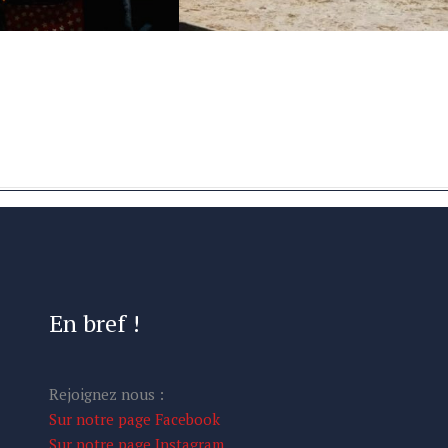
ACTIVITÉ DU SOIR
02/02 Merci à tous pour votre
g photo thème Noël !
participation et bonne humeur,
vite rendez-vous auprès
afin de conserver ces moments
y’b Photography
de convivialité qui nous
14 au soir , Fête de Noël
unissent TOUS autour des
ndes...
poneys chevaux...
En bref !
Rejoignez nous :
Sur notre page Facebook
Sur notre page Instagram