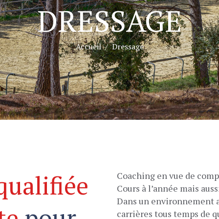
DRESSAGE
Accueil
Dressage
qualifiée
Coaching en vue de compét
Cours à l’année mais aus
Dans un environnement ag
te
pour
carrières tous temps de qu