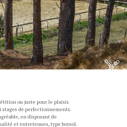
ition ou juste pour le plaisir.
si stages de perfectionnements.
réable, en disposant de
alité et entretenues, type borsol.