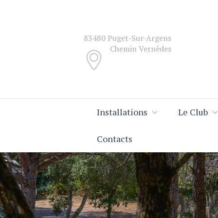
83480 Puget-Sur-Argens
Chemin Vernèdes
Installations
Le Club
Contacts