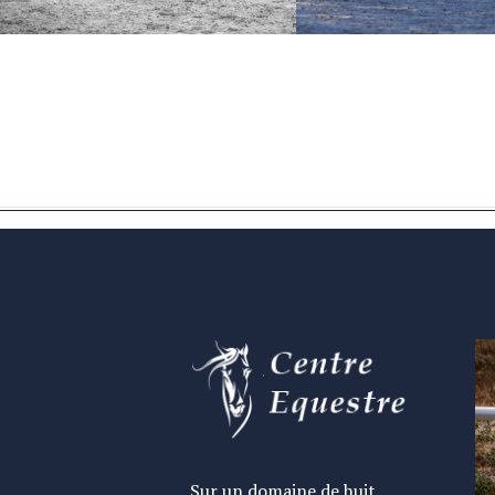
18-19/01 Quel joli moment de
15/12 Concours Dres
travail Merci Antonio Conde-
Membres Écurie Du De
Ferreira ! Merci aux
Succès pour 30 repri
enseignants, aux Cavaliers ,
grand plaisir devant
parents et accompagnateurs de
Bravo les ÉLÈVES ET
rendre ces moments...
coaches...
Sur un domaine de huit